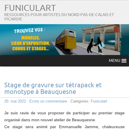
FUNICULART
RESSOURCES POUR ARTISTES DU NORD PAS-DE-CALAIS ET
PICARDIE
MENU
Stage de gravure sur tétrapack et
monotype à Beauquesne
20. mai 2022
·
Ecrire un commentaire
· Catégories:
Funiculart
Je suis ravie de vous proposer de participer au premier stage
organisé dans mon nouvel atelier de Beauquesne.
Ce stage sera animé par Emmanuelle Jamme, chaleureuse