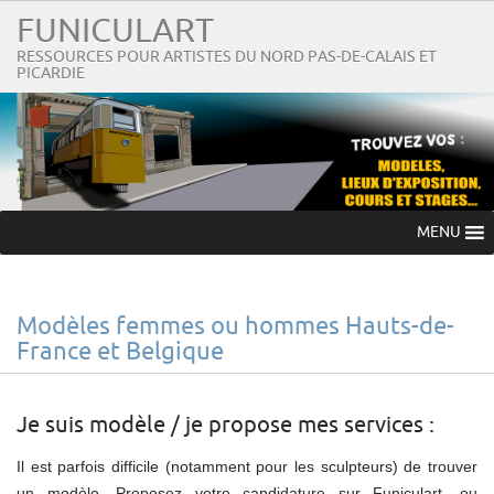
FUNICULART
RESSOURCES POUR ARTISTES DU NORD PAS-DE-CALAIS ET
PICARDIE
MENU
Modèles femmes ou hommes Hauts-de-
France et Belgique
Je suis modèle / je propose mes services :
Il est parfois difficile (notamment pour les sculpteurs) de trouver
un modèle. Proposez votre candidature sur Funiculart, ou