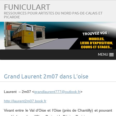
FUNICULART
RESSOURCES POUR ARTISTES DU NORD PAS-DE-CALAIS ET
PICARDIE
MENU
Grand Laurent 2m07 dans L’oise
Laurent – 2m07 <
grandlaurent777@outlook.fr
>
http://laurent2m07.book.fr
Vivant entre le Val d’Oise et l’Oise (près de Chantilly) et pouvant