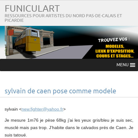
FUNICULART
RESSOURCES POUR ARTISTES DU NORD PAS-DE-CALAIS ET
PICARDIE
MENU
sylvain de caen pose comme modele
sylvain <
new.fighter@yahoo.fr
>
Je mesure 1m76 je pèse 68kg j’ai les yeux gris/bleu je suis sec,
musclé mais pas trop. J’habite dans le calvados prés de Caen. Je
suis tatoué.