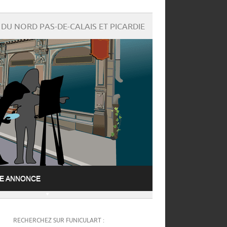
DU NORD PAS-DE-CALAIS ET PICARDIE
NE ANNONCE
RECHERCHEZ SUR FUNICULART :