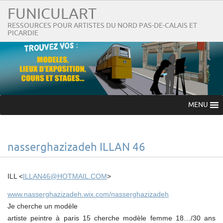
FUNICULART
RESSOURCES POUR ARTISTES DU NORD PAS-DE-CALAIS ET
PICARDIE
MENU
nasserghazizadeh ILLAN 46
ILL <
ILLAN46@HOTMAIL.COM
>
www.nasserghazizadeh.wix.com/n
asserghazizadeh
Je cherche un modèle
artiste peintre à paris 15 cherche modèle femme 18…/30 ans