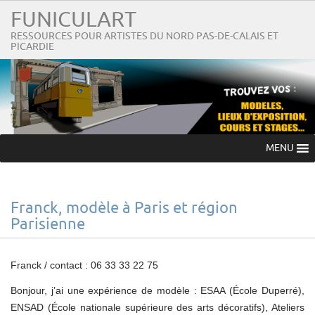
FUNICULART
RESSOURCES POUR ARTISTES DU NORD PAS-DE-CALAIS ET
PICARDIE
MENU
Franck, modèle à Paris et région
Parisienne
Franck / contact : 06 33 33 22 75
Bonjour, j’ai une expérience de modèle : ESAA (École Duperré),
ENSAD (École nationale supérieure des arts décoratifs), Ateliers