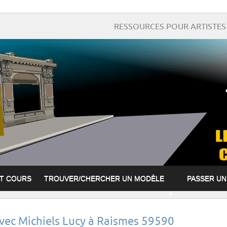
RESSOURCES POUR ARTISTES 
ET COURS
TROUVER/CHERCHER UN MODÈLE
PASSER U
avec Michiels Lucy à Raismes 59590