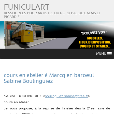
FUNICULART
RESSOURCES POUR ARTISTES DU NORD PAS-DE-CALAIS ET
PICARDIE
MENU
cours en atelier à Marcq en baroeul
Sabine Boulinguiez
SABINE BOULINGUIEZ <
boulinguiez.sabine@free.fr
>
cours en atelier
Je vous propose, à la reprise de l’atelier dès la 2°semaine de