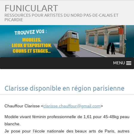
FUNICULART
RESSOURCES POUR ARTISTES DU NORD PAS-DE-CALAIS ET
PICARDIE
MENU
Clarisse disponible en région parisienne
Chauffour Clarisse <
clarisse.chauffour@gmail.com
>
Modèle vivant féminin professionnelle de 1,61 pour 45-48kg peau
blanche.
Je pose pour l’école nationale des beaux arts de Paris, autres