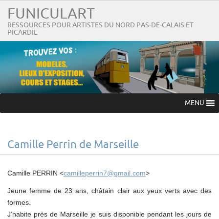
FUNICULART
RESSOURCES POUR ARTISTES DU NORD PAS-DE-CALAIS ET
PICARDIE
MENU
Camille Perrin de Marseille
Camille PERRIN <
camilleperrin7@gmail.com
>
Jeune femme de 23 ans, châtain clair aux yeux verts avec des
formes.
J’habite près de Marseille je suis disponible pendant les jours de