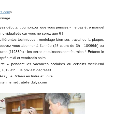
ys.com
>
ournage
soyez débutant ou non,ou que vous pensiez « ne pas être manuel
 individualisés car vous ne serez que 6 !
ifférentes techniques : modelage bien sur, travail de la plaque,
pouvez vous abonner à l’année (25 cours de 3h : 10€66/h) ou
res (11€83/h) : les terres et cuissons sont fournies ! Enfants le
près midi et vendredis soirs .
te » pendant les vacances scolaires ou certains week-end
 6,12 etc… le prix est dégressif.
’ Azay Le Rideau en Indre et Loire.
ite internet : atelierdulys.com