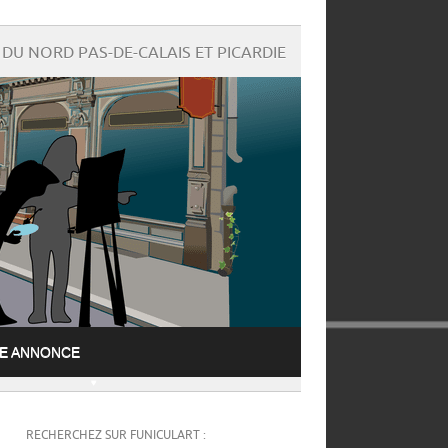
DU NORD PAS-DE-CALAIS ET PICARDIE
NE ANNONCE
RECHERCHEZ SUR FUNICULART :