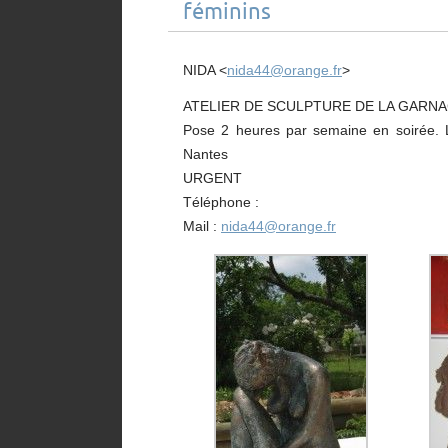
féminins
NIDA <
nida44@orange.fr
>
ATELIER DE SCULPTURE DE LA GARNACH
Pose 2 heures par semaine en soirée. L
Nantes
URGENT
Téléphone :
Mail :
nida44@orange.fr